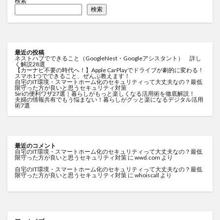
検索
検索
最近の投稿
ネストハブでできること（GoogleNest・Googleアシスタント） 詳し
く解説28選
【カーナビ不要の時代へ！】Apple CarPlayでドライブが劇的に変わる！
スマホ1つでできること、ぜんぶ教えます！
自宅のIT環境・スマートホーム化のセキュリティって大丈夫なの？最低
限守った方が良いと思うセキュリティ対策
Siriの便利ワザ27選｜暮らしがもっと楽しくなる活用術を徹底解説！
夫婦の情報共有でもう悩まない！暮らしがグッと楽になるデジタル活用
術7選
最近のコメント
自宅のIT環境・スマートホーム化のセキュリティって大丈夫なの？最低
限守った方が良いと思うセキュリティ対策
に
wwd.com
より
自宅のIT環境・スマートホーム化のセキュリティって大丈夫なの？最低
限守った方が良いと思うセキュリティ対策
に
whoiscall
より