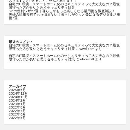
スマホ1つでできること、ぜんぶ教えます！
自宅のIT環境・スマートホーム化のセキュリティって大丈夫なの？最低
限守った方が良いと思うセキュリティ対策
Siriの便利ワザ27選｜暮らしがもっと楽しくなる活用術を徹底解説！
夫婦の情報共有でもう悩まない！暮らしがグッと楽になるデジタル活用
術7選
最近のコメント
自宅のIT環境・スマートホーム化のセキュリティって大丈夫なの？最低
限守った方が良いと思うセキュリティ対策
に
wwd.com
より
自宅のIT環境・スマートホーム化のセキュリティって大丈夫なの？最低
限守った方が良いと思うセキュリティ対策
に
whoiscall
より
アーカイブ
2026年5月
2024年12月
2024年10月
2024年2月
2023年1月
2022年8月
2022年7月
2022年6月
2022年5月