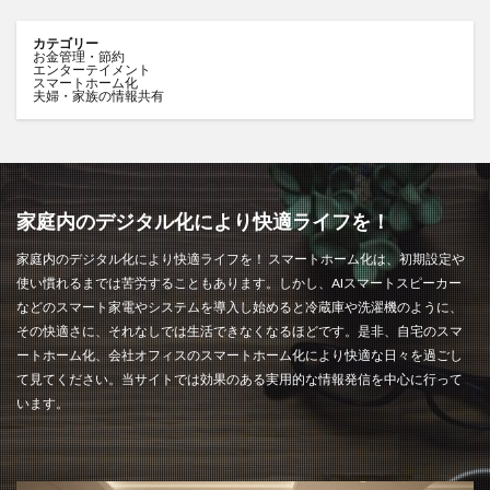
カテゴリー
お金管理・節約
エンターテイメント
スマートホーム化
夫婦・家族の情報共有
家庭内のデジタル化により快適ライフを！
家庭内のデジタル化により快適ライフを！ スマートホーム化は、初期設定や
使い慣れるまでは苦労することもあります。しかし、AIスマートスピーカー
などのスマート家電やシステムを導入し始めると冷蔵庫や洗濯機のように、
その快適さに、それなしでは生活できなくなるほどです。是非、自宅のスマ
ートホーム化、会社オフィスのスマートホーム化により快適な日々を過ごし
て見てください。当サイトでは効果のある実用的な情報発信を中心に行って
います。