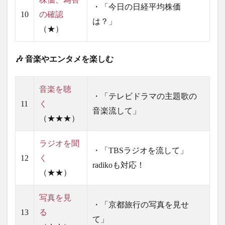
・「今日の日経平均株価
10
の確認
は？」
（★）
🎶 音楽やエンタメを楽しむ
音楽を聴
・「テレビドラマの主題歌の
11
く
音楽流して」
（★★★）
ラジオを聞
・「TBSラジオを流して」
12
く
radikoも対応！
（★★）
写真を見
・「京都旅行の写真を見せ
13
る
て」