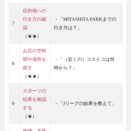
目的地への
行き方の確
・「MIYASHITA PARKまでの
7
認
行き方は？」
（★★）
お店の空時
間や場所を
・「（近くの）コストコは何
8
探す
時から？」
（★★）
スポーツの
結果を確認
9
・「Jリーグの結果を教えて」
する
（★）
株価、為替