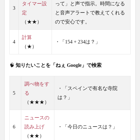
タイマー設
って」と声で指示。時間になる
3
定
と音声アラートで教えてくれる
（★★）
ので安心です。
計算
4
・「154 + 234は？」
（★）
🧠
知りたいことを「ねぇ Google」で検索
調べ物をす
・「スペインで有名な寺院
5
る
は？」
（★★★）
ニュースの
6
読み上げ
・「今日のニュースは？」
（★★）