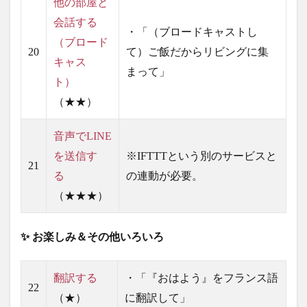
他の部屋と
会話する
・「（ブロードキャストし
（ブロード
20
て）ご飯だからリビングに集
キャス
まって」
ト）
（★★）
音声でLINE
を送信す
※IFTTTという別のサービスと
21
る
の連動が必要。
（★★★）
✨ お楽しみ＆その他いろいろ
翻訳する
・「『おはよう』をフランス語
22
（★）
に翻訳して」