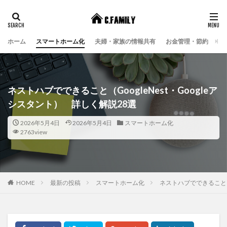
ホーム
スマートホーム化
夫婦・家族の情報共有
お金管理・節約
エ
ネストハブでできること（GoogleNest・Googleア
シスタント） 詳しく解説28選
2026年5月4日
2026年5月4日
スマートホーム化
2763view
HOME
最新の投稿
スマートホーム化
ネストハブでできること（G