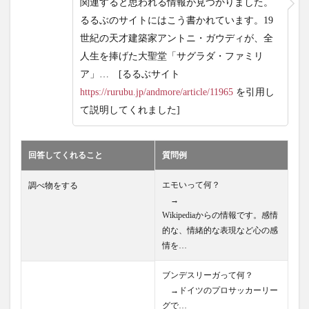
関連すると思われる情報が見つかりました。
るるぶのサイトにはこう書かれています。19
世紀の天才建築家アントニ・ガウディが、全
人生を捧げた大聖堂「サグラダ・ファミリ
ア」… [るるぶサイト
https://rurubu.jp/andmore/article/11965
を引用し
て説明してくれました]
回答してくれること
質問例
エモいって何？
調べ物をする
→
Wikipediaからの情報です。感情
的な、情緒的な表現など心の感
情を…
ブンデスリーガって何？
→ドイツのプロサッカーリー
グで…